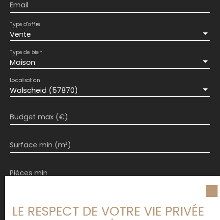
Email
Type d'offre
Vente
Type de bien
Maison
Localisation
Walscheid (57870)
Budget max (€)
Surface min (m²)
Pièces min
J'accepte le traitement de mes données
LE RESPECT DE VOTRE VIE PRIVÉE
personnelles conformément au RGPD. Si vous ne