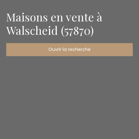
Maisons en vente à
Walscheid (57870)
Ouvrir la recherche
Type d'offre
Vente
Type de bien
Maison
Localisation
Walscheid (57870)
Budget max (€)