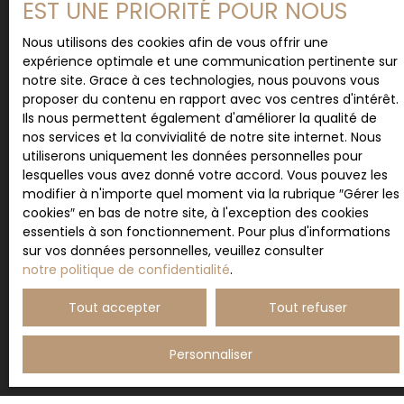
souhaitez pas faire l'objet de prospection
EST UNE PRIORITÉ POUR NOUS
commerciale par voie téléphonique, vous pouvez
vous inscrire gratuitement sur la liste d'opposition
Nous utilisons des cookies afin de vous offrir une
au démarchage téléphonique, prévu par l'article
expérience optimale et une communication pertinente sur
L223-1 du code de la consommation, sur le site
notre site. Grace à ces technologies, nous pouvons vous
Internet www.bloctel.gouv.fr ou par courrier
proposer du contenu en rapport avec vos centres d'intérêt.
adressé à :
Ils nous permettent également d'améliorer la qualité de
nos services et la convivialité de notre site internet. Nous
Société Worldline, Service Bloctel, CS 61311, 41013
utiliserons uniquement les données personnelles pour
BLOIS CEDEX.
lesquelles vous avez donné votre accord. Vous pouvez les
modifier à n'importe quel moment via la rubrique ″Gérer les
Pour en savoir plus sur le traitement de vos
cookies″ en bas de notre site, à l'exception des cookies
données personnelles, veuillez consulter notre
essentiels à son fonctionnement. Pour plus d'informations
politique de confidentialité
.
sur vos données personnelles, veuillez consulter
notre politique de confidentialité
.
Tout accepter
Tout refuser
Recevoir des annonces
Personnaliser