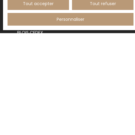
L223-1 du code de la consommation, sur le site
Tout accepter
Tout refuser
Internet www.bloctel.gouv.fr ou par courrier
adressé à :
Personnaliser
Société Worldline, Service Bloctel, CS 61311, 41013
BLOIS CEDEX.
Pour en savoir plus sur le traitement de vos
données personnelles, veuillez consulter notre
politique de confidentialité
.
Recevoir des annonces