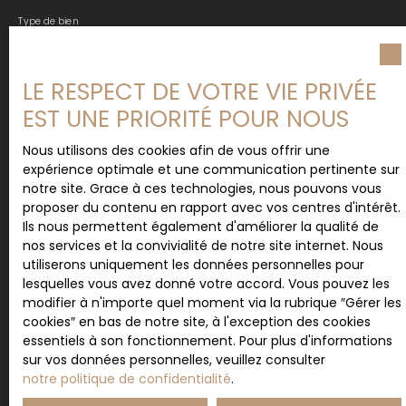
Type de bien
Appartement
Localisation
LE RESPECT DE VOTRE VIE PRIVÉE
Saint-Jean-Saverne (67700)
EST UNE PRIORITÉ POUR NOUS
Budget max (€)
Nous utilisons des cookies afin de vous offrir une
expérience optimale et une communication pertinente sur
notre site. Grace à ces technologies, nous pouvons vous
Surface min (m²)
proposer du contenu en rapport avec vos centres d'intérêt.
Ils nous permettent également d'améliorer la qualité de
Pièces min
nos services et la convivialité de notre site internet. Nous
utiliserons uniquement les données personnelles pour
lesquelles vous avez donné votre accord. Vous pouvez les
J'accepte le traitement de mes données
modifier à n'importe quel moment via la rubrique ″Gérer les
personnelles conformément au RGPD. Si vous ne
cookies″ en bas de notre site, à l'exception des cookies
souhaitez pas faire l'objet de prospection
essentiels à son fonctionnement. Pour plus d'informations
commerciale par voie téléphonique, vous pouvez
sur vos données personnelles, veuillez consulter
vous inscrire gratuitement sur la liste d'opposition
notre politique de confidentialité
.
au démarchage téléphonique, prévu par l'article