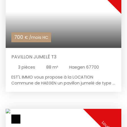
700
€ /mois HC
PAVILLON JUMELÉ T3
3
pièces
88
m²
Haegen 67700
EST'L IMMO vous propose à la LOCATION
Commune de HAEGEN un pavillon jumelé de type 3
pièces comprenant : au rez-de-chaussée : hall
d'entrée, buanderie/cellier, garage 1 voiture avec
porte motorisée au 1er étage : palier, cuisine
meublée ouverte sur salon séjour (terrasse +
accès au jardin), WC au 2ème étage : palier, 2
chambres, salle de bains (douche + bains) et WC
Loué
séparé Chauffage électrique Disponible au 1er