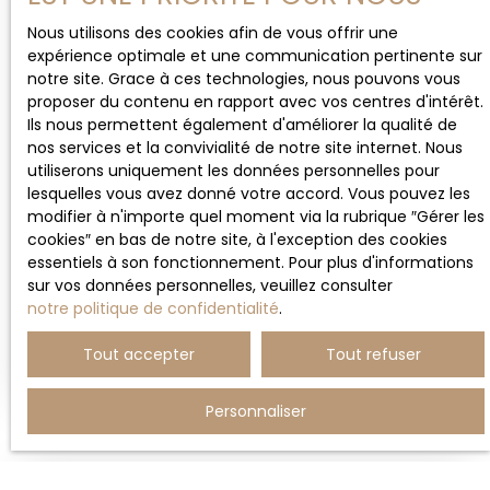
Loué
douche, WC séparé. Au sous-sol : un garage box
Nous utilisons des cookies afin de vous offrir une
fermé Chauffage collectif au gaz avec comptage
expérience optimale et une communication pertinente sur
individuel loyer net : 700 € avances sur charges
notre site. Grace à ces technologies, nous pouvons vous
incluant toutes les charges communes
proposer du contenu en rapport avec vos centres d'intérêt.
(nettoyage/entretien des parties communes,
Ils nous permettent également d'améliorer la qualité de
ascenseur) ainsi que les consommations d'eau
nos services et la convivialité de notre site internet. Nous
froide, l'eau chaude et de chauffage : 150 € dépôt
utiliserons uniquement les données personnelles pour
de garantie : 700 € Honoraires à partager entre
355
€ /mois CC
lesquelles vous avez donné votre accord. Vous pouvez les
bailleur et preneur 1. 804€ à savoir : 902 € pour le
modifier à n'importe quel moment via la rubrique ″Gérer les
bailleur dont 246 € pour l'état des lieux et 902 €
cookies″ en bas de notre site, à l'exception des cookies
pour le preneur dont 246 € pour l'état des lieux
essentiels à son fonctionnement. Pour plus d'informations
F1 AVEC BALCON, CAVE ET PARKING
Logement non conventionné logement disponible
sur vos données personnelles, veuillez consulter
pour le 15 septembre 2023
1
pièce
30
m²
Saverne 67700
notre politique de confidentialité
.
Saverne, Résidence BELLEVUE au 1er étage avec
Tout accepter
Tout refuser
ascenseur Agréable et lumineux F1 d'env. 30 m²
comprenant entrée avec placard, 1 pièce
Personnaliser
principale d'environ 20 m², 1 espace cuisine (non
équipée), une salle de bains avec WC, 1 balcon
avec vue "Château des Rohan" Au sous-sol : une
cave A l'extérieur : 1 emplacement de