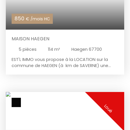
850
€ /mois HC
MAISON HAEGEN
5
pièces
114
m²
Haegen 67700
EST'L IMMO vous propose à la LOCATION sur la
commune de HAEGEN (à km de SAVERNE) une
maison de village rénovée comprenant: au rez-
de-chaussée : hall d'entrée, séjour double avec
cuisine ouverte, dégagement, salle de bains, WC
séparé, buanderie/local chaufferie au 1er étage :
large palier pouvant servir de bureau ou de salle
de jeux, 3 chambres, salle d'eau avec WC, grenier
Loué
à l'extérieur : 1 dépendance garage double DIVERS :
* c'est une maison ANCIENNE de village : au rez-
de-chaussée les plafonds sont très bas environ
2m10 * prévoir en sus du loyer : la consommation