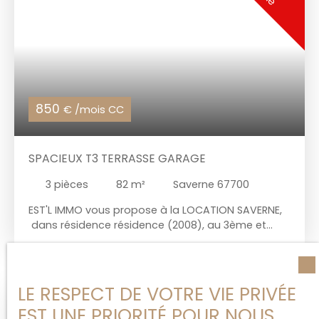
octobre 2023 Loyer net mensuel : 700 €
Concernant les abonnements EAU et ELECTRICITE,
le locataire en fera son affaire personnelle (en sus
du loyer)
850
€ /mois CC
SPACIEUX T3 TERRASSE GARAGE
3
pièces
82
m²
Saverne 67700
EST'L IMMO vous propose à la LOCATION SAVERNE,
dans résidence résidence (2008), au 3ème et
dernier étage avec ascenseur, très bel
appartement de 88 m² (au sol) comprenant :
entrée/dégagement avec placards, cuisine
équipée ouverte sur séjour (terrasse) ,
LE RESPECT DE VOTRE VIE PRIVÉE
dégagement, deux grandes chambres dont une
EST UNE PRIORITÉ POUR NOUS
avec placard, salle de bains avec baignoire +