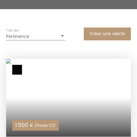
Trier par
Créer une alerte
Pertinence
1 500
€ /mois CC