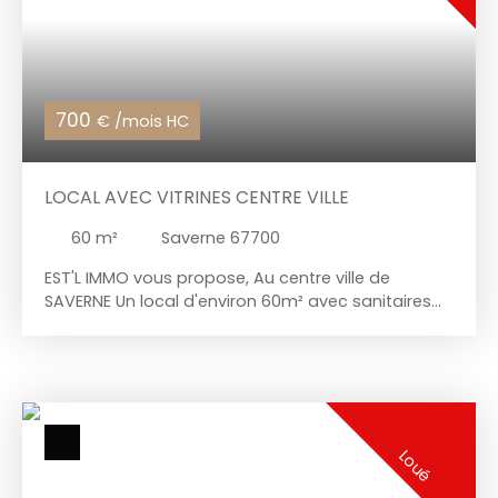
charges : 200€ (incluant les charges communes,
ascenseur, les ordures ménagères, l'eau froide,
l'eau chaude et le chauffage)
700
€ /mois HC
LOCAL AVEC VITRINES CENTRE VILLE
60
m²
Saverne 67700
EST'L IMMO vous propose, Au centre ville de
SAVERNE Un local d'environ 60m² avec sanitaires
les plus : * lumineux ( 3 vitrines ) * disponible de
suite * nombreux stationnements à proximité CE
LOCAL ETAIT UN SALON DE COIFFURE LA LOCATION
EST OUVERTE A TOUTES ACTIVITES SAUF
ALIMENTATION ET RESTAURATION ( SOUS RESERVE
D'ACCEPTATION DU BAILLEUR ) DEPOT DE GARANTIE 2
Loué
MOIS : 1. 400€ HONORAIRES AGENCE TTC A LA
CHARGE DU PRENEUR : 1. 512€