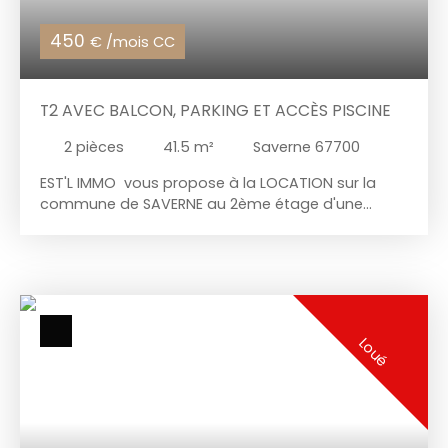
450
€ /mois CC
T2 AVEC BALCON, PARKING ET ACCÈS PISCINE
2
pièces
41.5
m²
Saverne 67700
EST'L IMMO vous propose à la LOCATION sur la
commune de SAVERNE au 2ème étage d'une
copropriété sur 66 ares avec piscine Résidence LES
JARDINS DE ROHAN un appartement T2
comprenant : logement B2025 entrée avec
placard, cuisine ouverte sur séjour, dégagement, 1
chambre avec placard, salle de bains et WC les + :
* un balcon de 7,10 m² * un emplacement extérieur
Loué
de stationnement privatif (dans cour fermée) *
chauffage électrique individuel * accès à la
piscine logement disponible à partir du 19 mai
2025