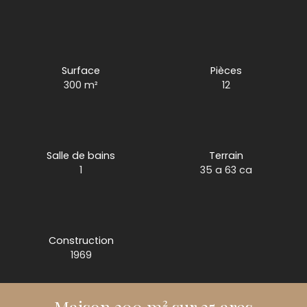
Surface
Pièces
300
m²
12
Salle de bains
Terrain
1
35 a 63 ca
Construction
1969
Maison 300 m² sur 35 ares