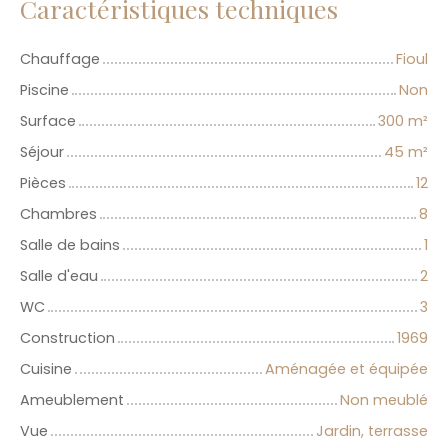
Caractéristiques techniques
Chauffage
Fioul
Piscine
Non
Surface
300
m²
Séjour
45
m²
Pièces
12
Chambres
8
Salle de bains
1
Salle d'eau
2
WC
3
Construction
1969
Cuisine
Aménagée et équipée
Ameublement
Non meublé
Vue
Jardin, terrasse