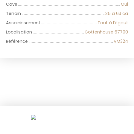
Cave
Oui
Terrain
35 a 63 ca
Assainissement
Tout à l'égout
Localisation
Gottenhouse 67700
Référence
VM324