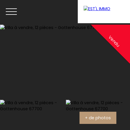
Menu
Vendu
Estimation
+ de photos