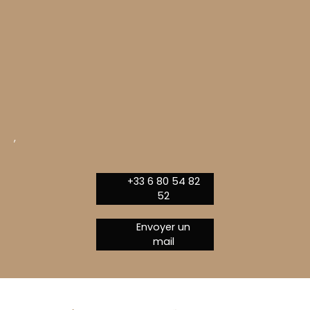
,
+33 6 80 54 82
52
Envoyer un
mail