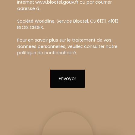
Internet www.bloctel.gouv.fr ou par courrier
adressé à :
Société Worldline, Service Bloctel, CS 61311, 41013
BLOIS CEDEX.
Pour en savoir plus sur le traitement de vos
données personnelles, veuillez consulter notre
politique de confidentialité
.
Envoyer