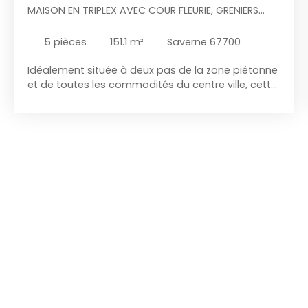
MAISON EN TRIPLEX AVEC COUR FLEURIE, GRENIERS
AMÉNAGEABLES
5
pièces
151.1
m²
Saverne 67700
Idéalement située à deux pas de la zone piétonne
et de toutes les commodités du centre ville, cette
séduisante maison de ville mitoyenne des deux
cotés, dévelopée en triplex, saura vous séduire
par son charme, ses volumes et son fot potentiel
d'évolution. Elle offre une belle pièce de vie
baignée de lumière grâce à ses trois grandes
fenêtres, sublimée par un magnifique parquet qui
lui confère une atmsphère chaleureuse et
authentique. La maison dispose de 4 chambres,
de 2 salles de bains et de 3 WC, offrant un
agencement idéal pour une famille ou un projet
de résidence principale avec espace de
télétravail. Les amateurs de projets apprécieront
également une annexe indépendante,
actuellement brute, laissant libre cours à vos
envies : atelier, bureau, studio, espace de loisirs ou