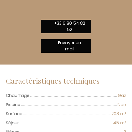
+33 6 80 54 82
52
Envoyer un
mail
Caractéristiques techniques
Chauffage
Gaz
Piscine
Non
Surface
208
m²
Séjour
45
m²
Pièces
8