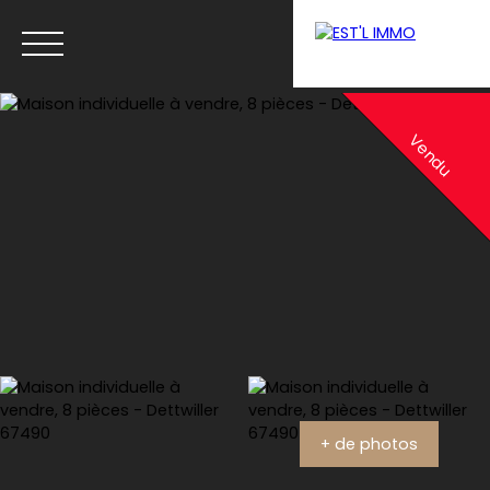
Menu
Vendu
Estimation
+ de photos