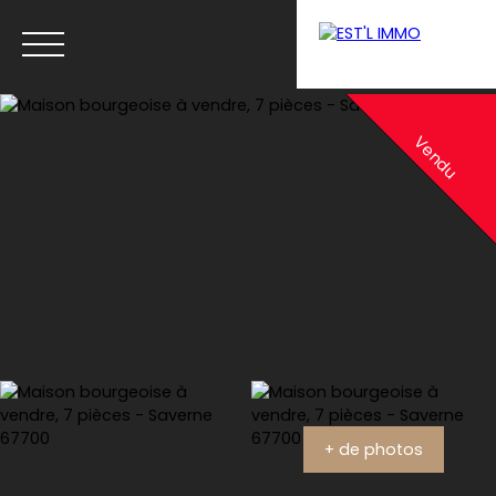
Menu
Vendu
Estimation
+ de photos