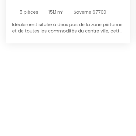
AMÉNAGEABLES
5
pièces
151.1
m²
Saverne 67700
Idéalement située à deux pas de la zone piétonne
et de toutes les commodités du centre ville, cette
séduisante maison de ville mitoyenne des deux
cotés, dévelopée en triplex, saura vous séduire
par son charme, ses volumes et son fot potentiel
d'évolution. Elle offre une belle pièce de vie
baignée de lumière grâce à ses trois grandes
fenêtres, sublimée par un magnifique parquet qui
lui confère une atmsphère chaleureuse et
authentique. La maison dispose de 4 chambres,
de 2 salles de bains et de 3 WC, offrant un
agencement idéal pour une famille ou un projet
de résidence principale avec espace de
télétravail. Les amateurs de projets apprécieront
également une annexe indépendante,
actuellement brute, laissant libre cours à vos
envies : atelier, bureau, studio, espace de loisirs ou
logement complémentaire. Autre véritable atout :