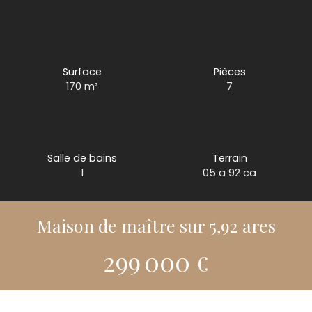
Surface
Pièces
170
m²
7
Salle de bains
Terrain
1
05 a 92 ca
Maison de maître sur 5,92 ares
299 000
€