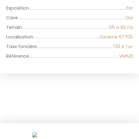
Exposition
Est
Cave
Oui
Terrain
05 a 92 ca
Localisation
Saverne 67700
Taxe foncière
720
€ /an
Référence
VM521