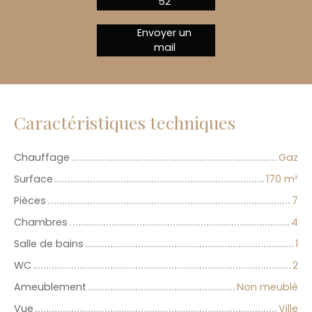
52
Envoyer un
mail
Caractéristiques techniques
Chauffage
Gaz
Surface
170
m²
Pièces
7
Chambres
4
Salle de bains
1
WC
2
Ameublement
Non meublé
Vue
Ville