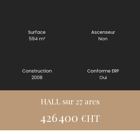
Surface
Ascenseur
594
m²
Non
Construction
Conforme ERP
2008
Oui
HALL sur 27 ares
426 400
€HT