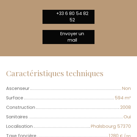
+33 6 80 54 82
52
Envoyer un
mail
Caractéristiques techniques
Ascenseur
Non
Surface
594
m²
Construction
2008
Sanitaires
Oui
Localisation
Phalsbourg 57370
Taxe foncière
1 280
€ /an