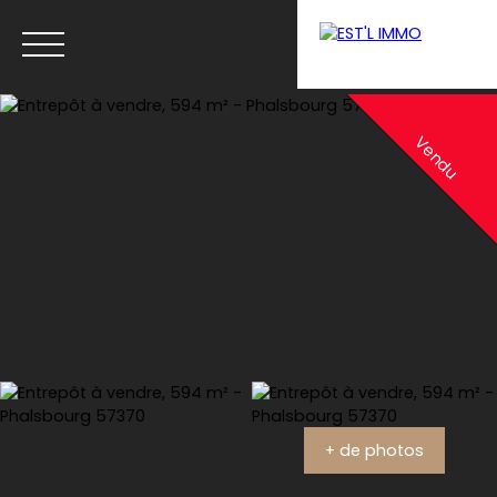
Menu
Vendu
Estimation
+ de photos