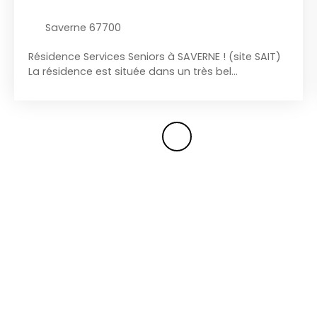
Saverne 67700
Résidence Services Seniors à SAVERNE ! (site SAIT)
La résidence est située dans un très bel
environnement proche de toutes les commodités,
en toute proximité du château des Rohan, du
Canal La gare TER et TGV est à 300m. la
résidence comprend 122 logements du T1 au T3
ainsi que 82 emplacements de parking BAIL
DOMITYS 11 ans Loyer mensuel net de charge et
revalorisé IRL RENTABILITE T1 - 3,70 % HT/HT mobilier
inclus T2 - 3,90 % HT/HT mobilier inclus T3 - 4 %
HT/HT mobilier inclus Date d'acte : 1er Trimestre
2021 Date de livraison 3ème trimestre 2023