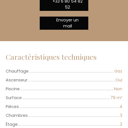
+33 6 80 54 82
52
Envoyer un
mail
Caractéristiques techniques
Chauffage
Gaz
Ascenseur
Oui
Piscine
Non
Surface
79
m²
Pièces
4
Chambres
3
Étage
2