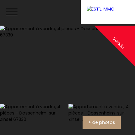
Menu
Vendu
Estimation
+ de photos