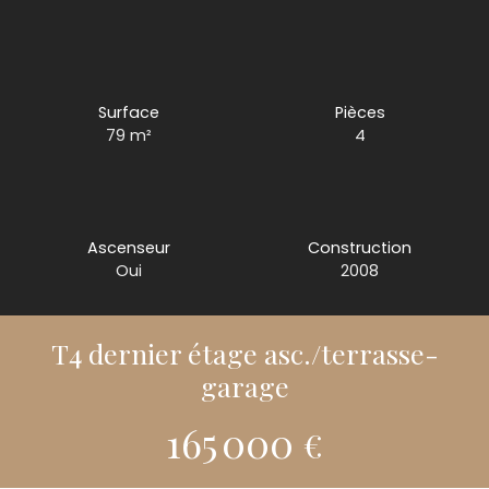
Surface
Pièces
79
m²
4
Ascenseur
Construction
Oui
2008
T4 dernier étage asc./terrasse-
garage
165 000
€